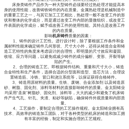
床身类铸件产品作为一种大型铸件必须要经过热处理才能提高本
身的使用性能，改善铸铁铸件的内在质量。金属热处理是机械制造中
的重要工艺之一，与其它加工工艺相比，热处理一般不改变工件的形
状和整体的化学成分，而是通过改变工件内部的显微组织，或改变工
件表面的化学成分，赋予或改善工件的使用性能。其特点是改善工件
的内在质量。
影响
机床铸件
质量的因素：
1、铸件的设计工艺性。进行设计时，除了要根据工作条件和金
属材料性能来确定铸件几何形状、尺寸大小外，还得从铸造合金和铸
造工艺特性的角度来考虑设计的合理性，即明显的尺寸效应和凝固、
收缩、应力等问题，以避免或减少铸件的成分偏析、变形、开裂等缺
陷的产生。
2、合理的铸造工艺。即根据铸件结构、重量和尺寸大小，铸造
合金特性和生产条件，选择合适的分型面和造型、造芯方法，合理设
置铸造筋、冷铁、冒口和浇注系统等，以保证获得合格铸件。
3、铸造用原材料的质量。生铁、废钢、合金添加剂 以及铸造原
砂、树脂、固化剂、涂料等材料的直接影响铸件的质量。金太阳铸业
均采用“圣泉”树脂砂、固化剂、涂料等，大大的减少和避免了机床铸
件产生气孔、针孔、夹渣、粘砂等缺陷，确保铸件外观质量和内部质
量。
4、工艺操作，要制定合理的工艺操作规程。金太阳铸业拥有高
技术、高效率的铸造加工团队，对于各种类型的机床的铸造和加工拥
有丰富的经验，制定和实施合理的工艺规程。