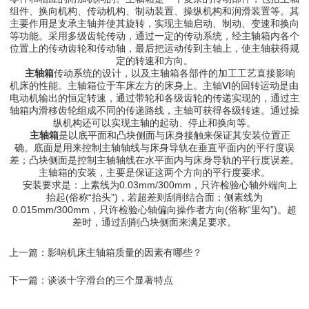
组件、换向机构、传动机构、制动装置、操纵机构和润滑装置等。其
主要作用是支承主轴并使其旋转，实现主轴启动、制动、变速和换向
等功能。采用多级齿轮传动，通过一定的传动系统，经主轴箱内各个
位置上的传动齿轮和传动轴，最后把运动传到主轴上，使主轴获得规
定的转速和方向。
主轴箱
传动系统的设计，以及主轴箱各部件的加工工艺直接影响
机床的性能。主轴箱位于车床左方的床身上。主轴Ⅵ的回转运动是由
电动机输出的恒定转速，通过带轮和各级齿轮的传递实现的，通过主
轴箱内滑移齿轮组成不同的传递路线，主轴可获得各级转速。通过操
纵机构还可以实现主轴的起动、停止和换向等。
主轴箱
是以底平面和凸块侧面与床身接触来保证其安装位置正
确。底面是用来控制主轴轴线与床身导轨在垂直平面内的平行度误
差；凸块侧面是控制主轴轴线在水平面内与床身导轨的平行度误差。
主轴箱的安装，主要是保证这两个方向的平行度要求。
安装要求是：上素线为0.03mm/300mm，只许检验心轴外端向上
抬起(俗称“抬头”)，若超差则刮削结合面；侧素线为
0.015mm/300mm，只许检验心轴偏向操作者方向(俗称“里勾”)。超
差时，通过刮削凸块侧面来满足要求。
上一篇：
影响机床主轴箱质量的因素有哪些？
下一篇：
谈谈十字滑台的三个显著特点