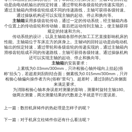
动是由电动机输出的恒定转速，通过带轮和各级齿轮的传递实现的，
通过主轴箱内滑移齿轮组成不同的传递路线，主轴可获得各级转速。
通过操纵机构还可以实现主轴的起动、停止和换向等。
主轴箱
采用多级齿轮传动，通过一定的传动系统，经主轴箱内各
个位置上的传动齿轮和传动轴，最后把运动传到主轴上，使主轴获得
规定的转速和方向。
传动系统的设计，以及主轴箱各部件的加工工艺直接影响机床的
性能。主轴箱位于车床左方的床身上。主轴Ⅵ的回转运动是由电动机
输出的恒定转速，通过带轮和各级齿轮的传递实现的，通过主轴箱内
滑移齿轮组成不同的传递路线，主轴可获得各级转速。通过操纵机构
还可以实现主轴的起动、停止和换向等。
主轴箱
的安装要求：
上素线为0.03mm/300mm，只许检验心轴外端向上抬起(俗
称“抬头”)，若超差则刮削结合面；侧素线为0.015mm/300mm，只许
检验心轴偏向操作者方向(俗称“里勾”)。超差时，通过刮削凸块侧面
来满足要求。
为消除检验心轴本身误差对测量的影响，测量时旋转主轴180。
做两次测量，两次测量结果的代数差之半就是平行度误差。
上一篇：
数控机床铸件的热处理是怎样子的呢？
下一篇：
对于机床立柱铸件你还有什么看法呢？