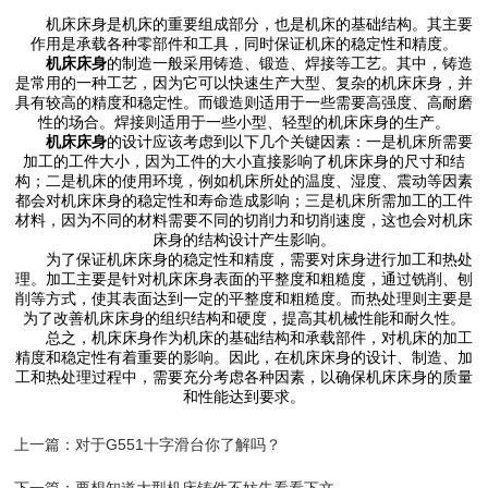
机床床身是机床的重要组成部分，也是机床的基础结构。其主要
作用是承载各种零部件和工具，同时保证机床的稳定性和精度。
机床床身
的制造一般采用铸造、锻造、焊接等工艺。其中，铸造
是常用的一种工艺，因为它可以快速生产大型、复杂的机床床身，并
具有较高的精度和稳定性。而锻造则适用于一些需要高强度、高耐磨
性的场合。焊接则适用于一些小型、轻型的机床床身的生产。
机床床身
的设计应该考虑到以下几个关键因素：一是机床所需要
加工的工件大小，因为工件的大小直接影响了机床床身的尺寸和结
构；二是机床的使用环境，例如机床所处的温度、湿度、震动等因素
都会对机床床身的稳定性和寿命造成影响；三是机床所需加工的工件
材料，因为不同的材料需要不同的切削力和切削速度，这也会对机床
床身的结构设计产生影响。
为了保证机床床身的稳定性和精度，需要对床身进行加工和热处
理。加工主要是针对机床床身表面的平整度和粗糙度，通过铣削、刨
削等方式，使其表面达到一定的平整度和粗糙度。而热处理则主要是
为了改善机床床身的组织结构和硬度，提高其机械性能和耐久性。
总之，机床床身作为机床的基础结构和承载部件，对机床的加工
精度和稳定性有着重要的影响。因此，在机床床身的设计、制造、加
工和热处理过程中，需要充分考虑各种因素，以确保机床床身的质量
和性能达到要求。
上一篇：
对于G551十字滑台你了解吗？