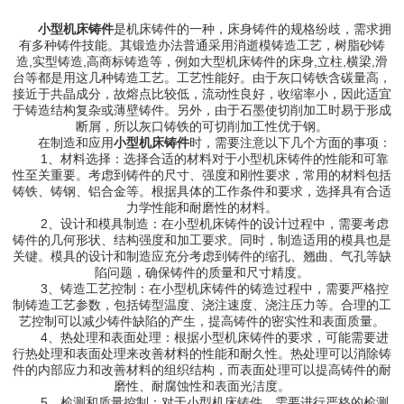
小型机床铸件
是机床铸件的一种，床身铸件的规格纷歧，需求拥
有多种铸件技能。其锻造办法普通采用消逝模铸造工艺，树脂砂铸
造,实型铸造,高商标铸造等，例如大型机床铸件的床身,立柱,横梁,滑
台等都是用这几种铸造工艺。工艺性能好。由于灰口铸铁含碳量高，
接近于共晶成分，故熔点比较低，流动性良好，收缩率小，因此适宜
于铸造结构复杂或薄壁铸件。另外，由于石墨使切削加工时易于形成
断屑，所以灰口铸铁的可切削加工性优于钢。
在制造和应用
小型机床铸件
时，需要注意以下几个方面的事项：
1、材料选择：选择合适的材料对于小型机床铸件的性能和可靠
性至关重要。考虑到铸件的尺寸、强度和刚性要求，常用的材料包括
铸铁、铸钢、铝合金等。根据具体的工作条件和要求，选择具有合适
力学性能和耐磨性的材料。
2、设计和模具制造：在小型机床铸件的设计过程中，需要考虑
铸件的几何形状、结构强度和加工要求。同时，制造适用的模具也是
关键。模具的设计和制造应充分考虑到铸件的缩孔、翘曲、气孔等缺
陷问题，确保铸件的质量和尺寸精度。
3、铸造工艺控制：在小型机床铸件的铸造过程中，需要严格控
制铸造工艺参数，包括铸型温度、浇注速度、浇注压力等。合理的工
艺控制可以减少铸件缺陷的产生，提高铸件的密实性和表面质量。
4、热处理和表面处理：根据小型机床铸件的要求，可能需要进
行热处理和表面处理来改善材料的性能和耐久性。热处理可以消除铸
件的内部应力和改善材料的组织结构，而表面处理可以提高铸件的耐
磨性、耐腐蚀性和表面光洁度。
5、检测和质量控制：对于小型机床铸件，需要进行严格的检测