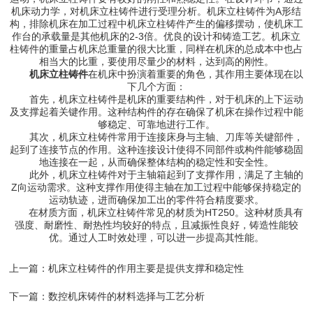
机床动力学，对机床立柱铸件进行受理分析。机床立柱铸件为A形结
构，排除机床在加工过程中机床立柱铸件产生的偏移摆动，使机床工
作台的承载量是其他机床的2-3倍。优良的设计和铸造工艺。机床立
柱铸件的重量占机床总重量的很大比重，同样在机床的总成本中也占
相当大的比重，要使用尽量少的材料，达到高的刚性。
机床立柱铸件
在机床中扮演着重要的角色，其作用主要体现在以
下几个方面：
首先，机床立柱铸件是机床的重要结构件，对于机床的上下运动
及支撑起着关键作用。这种结构件的存在确保了机床在操作过程中能
够稳定、可靠地进行工作。
其次，机床立柱铸件常用于连接床身与主轴、刀库等关键部件，
起到了连接节点的作用。这种连接设计使得不同部件或构件能够稳固
地连接在一起，从而确保整体结构的稳定性和安全性。
此外，机床立柱铸件对于主轴箱起到了支撑作用，满足了主轴的
Z向运动需求。这种支撑作用使得主轴在加工过程中能够保持稳定的
运动轨迹，进而确保加工出的零件符合精度要求。
在材质方面，机床立柱铸件常见的材质为HT250。这种材质具有
强度、耐磨性、耐热性均较好的特点，且减振性良好，铸造性能较
优。通过人工时效处理，可以进一步提高其性能。
上一篇：
机床立柱铸件的作用主要是提供支撑和稳定性
下一篇：
数控机床铸件的材料选择与工艺分析