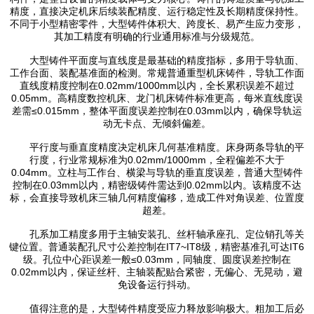
精度，直接决定机床后续装配精度、运行稳定性及长期精度保持性。
不同于小型精密零件，大型铸件体积大、跨度长、易产生应力变形，
其加工精度有明确的行业通用标准与分级规范。
大型铸件平面度与直线度是最基础的精度指标，多用于导轨面、
工作台面、装配基准面的检测。常规普通重型机床铸件，导轨工作面
直线度精度控制在0.02mm/1000mm以内，全长累积误差不超过
0.05mm。高精度数控机床、龙门机床铸件标准更高，每米直线度误
差需≤0.015mm，整体平面度误差控制在0.03mm以内，确保导轨运
动无卡点、无倾斜偏差。
平行度与垂直度精度决定机床几何基准精度。床身两条导轨的平
行度，行业常规标准为0.02mm/1000mm，全程偏差不大于
0.04mm。立柱与工作台、横梁与导轨的垂直度误差，普通大型铸件
控制在0.03mm以内，精密级铸件需达到0.02mm以内。该精度不达
标，会直接导致机床三轴几何精度偏移，造成工件对角误差、位置度
超差。
孔系加工精度多用于主轴安装孔、丝杆轴承座孔、定位销孔等关
键位置。普通装配孔尺寸公差控制在IT7~IT8级，精密基准孔可达IT6
级。孔位中心距误差一般≤0.03mm，同轴度、圆度误差控制在
0.02mm以内，保证丝杆、主轴装配贴合紧密，无偏心、无晃动，避
免设备运行抖动。
值得注意的是，大型铸件精度受应力释放影响极大。粗加工后必