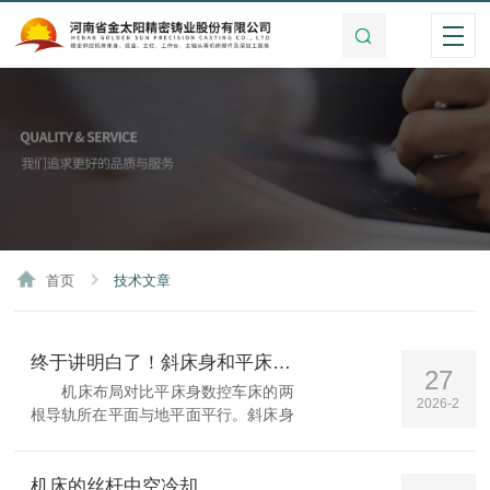
首页
技术文章
终于讲明白了！斜床身和平床身机床的优缺点
27
机床布局对比平床身数控车床的两
2026-2
根导轨所在平面与地平面平行。斜床身
数控车床的两根导轨所在平面则与地平
面相交，成一个斜面，角度有30°，
45°，60°，75°之分。从机床侧面看，
机床的丝杆中空冷却