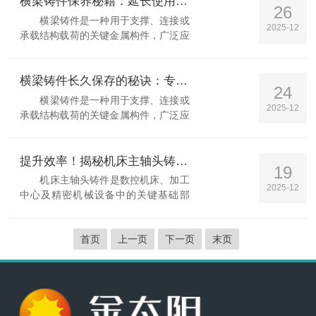
横梁铸件保养秘籍：延长使用寿命的黄金法则
26
以下为常见故障类...
横梁铸件是一种用于支撑、连接或
2025-12
承载结构载荷的关键金属构件，广泛应
用于机床、工程机械、轨道交通、重型
设备及建筑钢结构等领域。其主要功能
是提供刚性支撑、保持结构稳定性，并
横梁铸件长久保存的秘诀：专家技巧大公开！
24
承受弯曲、扭转...
横梁铸件是一种用于支撑、连接或
2025-12
承载结构载荷的关键金属构件，广泛应
用于机床、工程机械、轨道交通、重型
设备及建筑钢结构等领域。其主要功能
是提供刚性支撑、保持结构稳定性，并
提升效率！揭秘机床主轴头铸件的精准安装方法
19
承受弯曲、扭转...
机床主轴头铸件是数控机床、加工
2025-12
中心及精密机械设备中的关键基础部
件，主要用于支撑和安装主轴组件，承
载切削过程中产生的径向力、轴向力及
首页
上一页
下一页
末页
振动载荷，其结构强度、刚性、尺寸稳
定性和内部质量直...