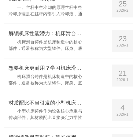
25
平床身...
一、丝杆中空冷却的原理丝杆中空
2026-2
冷却原理是在丝杆内部引入冷却液，通
过液体的流动来吸收丝杆所产生的热
量，降低丝杆的温度，防止丝杆温度过
高而导致机械设备寿命缩短的问题。丝
解锁机床性能潜力：机床滑台铸件的安装指南
23
杆中空冷却技术可...
机床滑台铸件是机床制造中的核心
2026-1
部件，通常被称为大型铸件、床身、底
座或工作台，主要由床身、滑板（托
板）、丝杠、变速箱等部件构成。这些
部件协同工作，使滑台能够在床身上进
想要机床更耐用？学习机床滑台铸件的保存诀窍吧！
21
行纵向运动，实现...
机床滑台铸件是机床制造中的核心
2026-1
部件，通常被称为大型铸件、床身、底
座或工作台，主要由床身、滑板（托
板）、丝杠、变速箱等部件构成。这些
部件协同工作，使滑台能够在床身上进
材质配比不当引发的小型机床铸件故障有哪些？
4
行纵向运动，实现...
小型机床铸件作为设备核心承重与
2026-1
传动部件，其材质配比直接决定力学性
能与使用寿命。材质配比不当会导致铸
件在生产阶段或服役期内出现各类故
障，严重影响机床精度与运行稳定性，