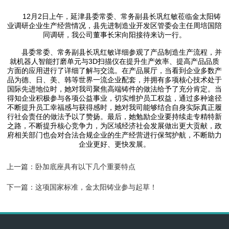
12月2日上午，延津县委常委、常务副县长巩红敏莅临金太阳铸
业调研企业生产经营情况，县先进制造业开发区管委会主任周培国陪
同调研，我公司董事长宋向阳接待来访一行。
县委常委、常务副县长巩红敏详细参观了产品制造生产流程，并
就机器人智能打磨单元与3D扫描仪在提升生产效率、提高产品品质
方面的应用进行了详细了解与交流。在产品展厅，当看到企业多数产
品为德、日、美、韩等世界一流企业配套，并拥有多项核心技术处于
国际先进地位时，她对我司聚焦高端铸件的做法给予了充分肯定。当
得知企业积极参与各项公益事业，切实维护员工权益，通过多种途径
不断提升员工幸福感与获得感时，她对我司能够结合自身实际真正履
行社会责任的做法予以了赞扬。最后，她勉励企业要持续走专精特新
之路，不断提升核心竞争力，为区域经济社会发展做出更大贡献，政
府相关部门也会对合法合规企业的生产经营进行保驾护航，不断助力
企业更好、更快发展。
上一篇：
卧加底座具有以下几个重要特点
下一篇：
这项国家标准，金太阳铸业参与起草！