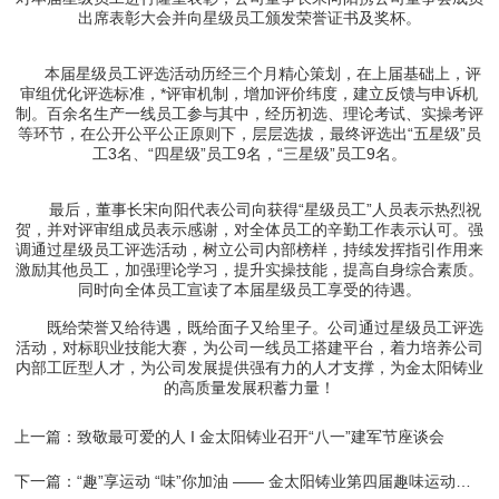
出席表彰大会并向星级员工颁发荣誉证书及奖杯。
本届星级员工评选活动历经三个月精心策划，在上届基础上，评
审组优化评选标准，*评审机制，增加评价纬度，建立反馈与申诉机
制。百余名生产一线员工参与其中，经历初选、理论考试、实操考评
等环节，在公开公平公正原则下，层层选拔，最终评选出“五星级”员
工3名、“四星级”员工9名，“三星级”员工9名。
最后，董事长宋向阳代表公司向获得“星级员工”人员表示热烈祝
贺，并对评审组成员表示感谢，对全体员工的辛勤工作表示认可。强
调通过星级员工评选活动，树立公司内部榜样，持续发挥指引作用来
激励其他员工，加强理论学习，提升实操技能，提高自身综合素质。
同时向全体员工宣读了本届星级员工享受的待遇。
既给荣誉又给待遇，既给面子又给里子。公司通过星级员工评选
活动，对标职业技能大赛，为公司一线员工搭建平台，着力培养公司
内部工匠型人才，为公司发展提供强有力的人才支撑，为金太阳铸业
的高质量发展积蓄力量！
上一篇：
致敬最可爱的人 I 金太阳铸业召开“八一”建军节座谈会
下一篇：
“趣”享运动 “味”你加油 —— 金太阳铸业第四届趣味运动会成功举办