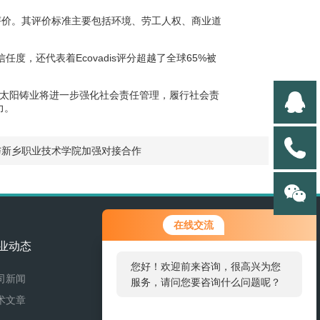
平评价。其评价标准主要包括环境、劳工人权、商业道
，还代表着Ecovadis评分超越了全球65%被
金太阳铸业将进一步强化社会责任管理，履行社会责
力。
司与新乡职业技术学院加强对接合作
在线交流
业动态
联系我们
您好！欢迎前来咨询，很高兴为您
司新闻
联系方式
服务，请问您要咨询什么问题呢？
术文章
在线留言
您好，