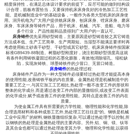
精度保持性，在满足总体设计要求的前提下，应尽可能的做到结构设
计合理，筋板布置恰当，又要保持机床床身良好的冷热加工工艺性
能。是机械制造业中*的基础设备，一般作为各类大型机床的床身使
用。润升机电为广大用户提供铣床床身、刨床床身、镗床床身、磨床
床身、车床床身等铸件产品，用于机床、机械、汽车、造船、电力等
多个行业，产品性能和品质得到广大用户的一直认可。
床身铸件
优先采用砂型铸造，主要原因是砂型铸造较之其它铸造
方法成本低、生产工艺简单、生产周期短。当湿型不能满足要求时再
考虑使用粘土砂表干砂型、干砂型或其它砂型。机床床身铸件按国家
标准GB9439-88制造。树脂砂型刚度好，浇注初期砂型强度高这就
有条件利用铸铁凝固过程的石墨化膨胀，有效地消除缩孔、缩松缺
陷，实现灰铸铁、球墨铸铁件的少冒口、无冒口铸造。
床身铸件
的热处理过程:
床身铸件产品作为一种大型铸件必须要经过热处理才能提高本身
的使用性能,改善铸铁平板的内在质量。金属热处理是机械制造中的
重要工艺之一,与其它加工工艺相比,热处理一般不改变工件的形状和
整体的化学成分,而是通过改变工件内部的显微组织,或改变工件表面
的化学成分,赋予或改善工件的使用性能。其特点是改善工件的内在
质量。
为使金属工件具有所需要的力学性能、物理性能和化学性能,除
合理选用材料和各种成形工艺外,热处理工艺往往是*的。钢铁是机械
工业中应用广的材料,钢铁显微组织复杂,可以通过热处理予以控制,所
以钢铁的热处理是金属热处理的主要内容。另外,铝、铜、镁、钛等
及其合金也都可以通过热处理改变其力学、物理和化学性能,以获得
不同的使用性能。