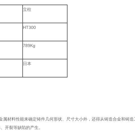
立柱
HT300
789Kg
日本
和金属材料性能来确定铸件几何形状、尺寸大小外，还得从铸造合金和铸造
形、开裂等缺陷的产生。