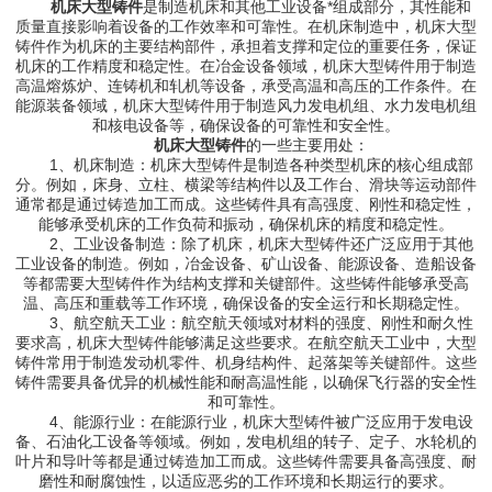
机床大型铸件
是制造机床和其他工业设备*组成部分，其性能和
质量直接影响着设备的工作效率和可靠性。在机床制造中，机床大型
铸件作为机床的主要结构部件，承担着支撑和定位的重要任务，保证
机床的工作精度和稳定性。在冶金设备领域，机床大型铸件用于制造
高温熔炼炉、连铸机和轧机等设备，承受高温和高压的工作条件。在
能源装备领域，机床大型铸件用于制造风力发电机组、水力发电机组
和核电设备等，确保设备的可靠性和安全性。
机床大型铸件
的一些主要用处：
1、机床制造：机床大型铸件是制造各种类型机床的核心组成部
分。例如，床身、立柱、横梁等结构件以及工作台、滑块等运动部件
通常都是通过铸造加工而成。这些铸件具有高强度、刚性和稳定性，
能够承受机床的工作负荷和振动，确保机床的精度和稳定性。
2、工业设备制造：除了机床，机床大型铸件还广泛应用于其他
工业设备的制造。例如，冶金设备、矿山设备、能源设备、造船设备
等都需要大型铸件作为结构支撑和关键部件。这些铸件能够承受高
温、高压和重载等工作环境，确保设备的安全运行和长期稳定性。
3、航空航天工业：航空航天领域对材料的强度、刚性和耐久性
要求高，机床大型铸件能够满足这些要求。在航空航天工业中，大型
铸件常用于制造发动机零件、机身结构件、起落架等关键部件。这些
铸件需要具备优异的机械性能和耐高温性能，以确保飞行器的安全性
和可靠性。
4、能源行业：在能源行业，机床大型铸件被广泛应用于发电设
备、石油化工设备等领域。例如，发电机组的转子、定子、水轮机的
叶片和导叶等都是通过铸造加工而成。这些铸件需要具备高强度、耐
磨性和耐腐蚀性，以适应恶劣的工作环境和长期运行的要求。