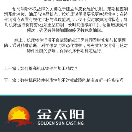
预防润滑不良故障的关键在于建立常态化维护机制。定期检查润
滑系统油位、油压与油品状态，按机床说明书要求更换润滑油；在铸
件润滑点设置可视化油标与温度监测点，便于实时掌握润滑状态；针
对机床运行负荷变化(如重型切削、长时间连续加工)，适当增加润滑
频次，确保铸件接触面始终保持稳定油膜。
综上，机床铸件润滑不良故障的处理需兼顾即时修复与长期预
防，通过精准诊断、科学修复与常态化维护，可有效避免润滑问题对
铸件性能的影响，保障机床长期稳定运行。
上一篇：
如何提高机床铸件的加工精度？
下一篇：
数控机床铸件材质性能不达标故障的精准诊断与维修技巧