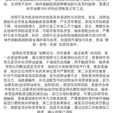
命。当润滑不良时，铸件接触面易因摩擦加剧引发系列故障，需通过
科学诊断与针对性处理恢复正常工况。
润滑不良对机床铸件的危害具有渐进性与关联性。首先，润滑油
膜缺失会导致金属接触面直接摩擦，产生异常磨损，表现为导轨精度
下降、传动间隙增大，进而引发工件加工尺寸偏差；其次，摩擦生热
会使铸件局部温度升高，可能导致导轨变形、轴承座配合松动，严重
时引发卡死故障；此外，润滑不足还会削弱油膜的防锈与清洁作用，
铸件接触面易附着金属碎屑与杂质，加速部件腐蚀与失效，形成 “磨
损 - 发热 - 失效” 的恶性循环。
故障处理需遵循 “诊断定位 - 对症修复 - 验证效果” 的流程。第
一步是故障诊断，通过感官观察与工具检测结合的方式：查看铸件润
滑点是否存在润滑油渗漏、干涸或乳化现象，用手触摸导轨、轴承座
等部位判断温度是否异常，借助百分表检测导轨平行度、垂直度偏
差，初步定位润滑不良的具体位置与严重程度。第二步是对症修复，
针对不同故障表现采取措施：若为润滑油量不足，需检查润滑系统油
泵压力、油路通畅性，补充适配型号的润滑油并清理堵塞油道；若为
油膜失效(如润滑油老化、选型错误)，需清洗润滑回路，更换符合铸
件材质与工况要求的润滑油(如导轨需选用抗磨性强的导轨油，轴承
座需选用黏度适配的液压油)；若已出现轻微磨损，可通过刮研导轨
接触面、更换磨损密封件等方式恢复精度，严重磨损时需对铸件接触
面进行磨削或补焊修复。第三步是效果验证，修复后启动机床空载运
行，观察是否仍有异常噪音、温度升高现象，通过试切工件检测加工
精度，确认故障已消除。