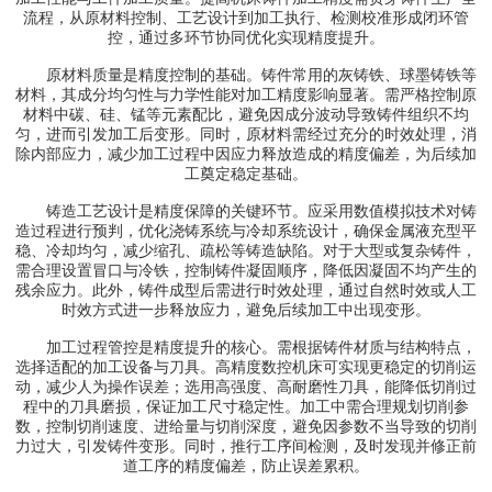
流程，从原材料控制、工艺设计到加工执行、检测校准形成闭环管
控，通过多环节协同优化实现精度提升。
原材料质量是精度控制的基础。铸件常用的灰铸铁、球墨铸铁等
材料，其成分均匀性与力学性能对加工精度影响显著。需严格控制原
材料中碳、硅、锰等元素配比，避免因成分波动导致铸件组织不均
匀，进而引发加工后变形。同时，原材料需经过充分的时效处理，消
除内部应力，减少加工过程中因应力释放造成的精度偏差，为后续加
工奠定稳定基础。
铸造工艺设计是精度保障的关键环节。应采用数值模拟技术对铸
造过程进行预判，优化浇铸系统与冷却系统设计，确保金属液充型平
稳、冷却均匀，减少缩孔、疏松等铸造缺陷。对于大型或复杂铸件，
需合理设置冒口与冷铁，控制铸件凝固顺序，降低因凝固不均产生的
残余应力。此外，铸件成型后需进行时效处理，通过自然时效或人工
时效方式进一步释放应力，避免后续加工中出现变形。
加工过程管控是精度提升的核心。需根据铸件材质与结构特点，
选择适配的加工设备与刀具。高精度数控机床可实现更稳定的切削运
动，减少人为操作误差；选用高强度、高耐磨性刀具，能降低切削过
程中的刀具磨损，保证加工尺寸稳定性。加工中需合理规划切削参
数，控制切削速度、进给量与切削深度，避免因参数不当导致的切削
力过大，引发铸件变形。同时，推行工序间检测，及时发现并修正前
道工序的精度偏差，防止误差累积。