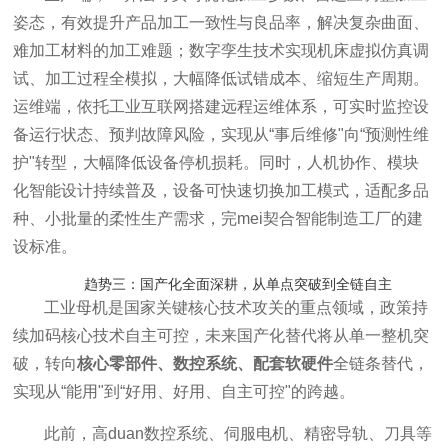
姿态，有效提升产品加工一致性与良品率，解决复杂曲面、
难加工材料的加工难题；
数字孪生技术
实现机床虚拟仿真调
试、加工过程全模拟，大幅降低试错成本、缩短生产周期。
运维端，依托工业互联网搭建远程运维体系，可实时监控设
备运行状态、预判故障风险，实现从“事后维修"向“预测性维
护"转型，大幅降低设备停机损耗。同时，人机协作、模块
化智能设计持续普及，设备可快速切换加工模式，适配多品
种、小批量的柔性生产需求，完mei契合智能制造工厂的建
设标准。
趋势三：国产化全面深耕，从单点突破到全链自主
工业母机是国家关键核心技术攻关的重点领域，政策持
续加码核心技术自主可控，未来国产化替代将从单一整机突
破，转向
核心零部件、数控系统、配套软硬件
全链条替代，
实现从“能用"到“好用、好用、自主可控"的跨越。
此前，高duan数控系统、伺服电机、精密导轨、刀具等