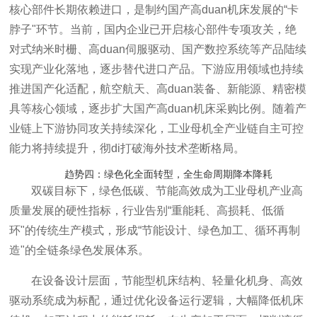
核心部件长期依赖进口，是制约国产高duan机床发展的“卡
脖子"环节。当前，国内企业已开启核心部件专项攻关，
绝
对式纳米时栅
、高duan伺服驱动、国产数控系统等产品陆续
实现产业化落地，逐步替代进口产品。下游应用领域也持续
推进国产化适配，航空航天、高duan装备、新能源、精密模
具等核心领域，逐步扩大国产高duan机床采购比例。随着产
业链上下游协同攻关持续深化，工业母机全产业链自主可控
能力将持续提升，彻di打破海外技术垄断格局。
趋势四：绿色化全面转型，全生命周期降本降耗
双碳目标下，绿色低碳、节能高效成为工业母机产业高
质量发展的硬性指标，行业告别“重能耗、高损耗、低循
环"的传统生产模式，形成“节能设计、绿色加工、循环再制
造"的全链条绿色发展体系。
在设备设计层面，节能型机床结构、轻量化机身、高效
驱动系统成为标配，通过优化设备运行逻辑，大幅降低机床