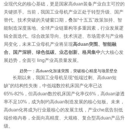
业现代化的核心基础，更是国家高duan装备产业自主可控的
关键抓手。当前，我国工业母机产业正处于转型升级、国产
替代、技术突破的关键窗口期，叠加“十五五"政策加持、智
能制造深度落地、全球产业链重构等多重因素，行业发展逻
辑全面迭代。综合政策导向、技术演进、市场需求与产业格
局变化，未来工业母机产业将呈现
高duan突围、智能融
合、国产深耕、绿色低碳、业态创新、格局集中
六大核心发
展趋势，全面引 ling产业高质量发展。
趋势一：高duan化加速突围，突破核心精度与场景壁垒
长期以来，我国工业母机呈现“低端过剩、高duan短
缺"的结构性失衡，中低端数控机床国产化率已达
65%-82%，但高duan数控机床国产化率仅6%，高duan渗透
率不足10%，成为制约高duan制造发展的核心短板。未来，
高duan化将成为行业最核心的发展主线，产业che底告别低
端价格内卷，全面向高精度、大规格、复合型高duan产品升
级。