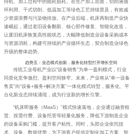
待机、加工过程中的能耗损耗。在生产加工层面，切削液循
环利用、
干式切削
、低温加工等绿色工艺持续普及，有效减
少资源浪费与污染物排放。在产业后端，机床再制造产业快
速崛起，通过老旧设备翻新、核心部件修复、智能化改造，
让废旧机床恢复高性能状态，大幅降低制造业设备采购成本
与资源消耗，构建可持续的产业循环生态，契合制造业绿色
升级的整体趋势。
趋势五：业态模式创新，服务化转型打开增长空间
传统工业母机产业以“设备销售"为单一盈利模式，行业
同质化竞争激烈、盈利空间狭窄。未来，产业将从“单一设备
售卖"向“设备+服务+解决方案"一体化模式转型，服务化、平
台化新业态持续涌现，成为行业新的增长引擎。
“机床即服务（MaaS）"模式快速落地，企业通过融资租
赁、按需付费、设备托管等轻量化服务，降低下游制造企业
的设备采购门槛，提升客户粘性。同时，头部企业依托技
术、设备、数据优势，为下游客户提供定制化加工方案、智