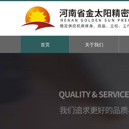
首页
关于我们