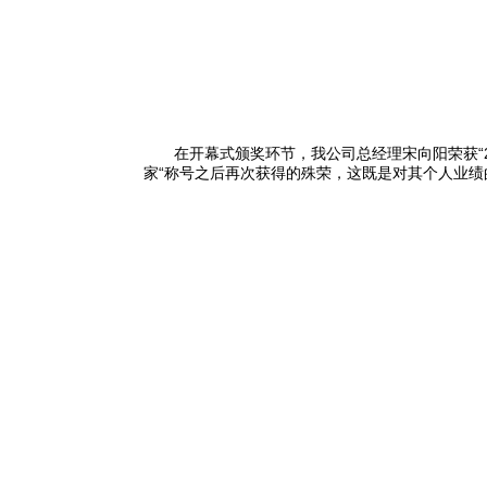
在开幕式颁奖环节，我公司总经理宋向阳荣获“20
家“称号之后再次获得的殊荣，这既是对其个人业