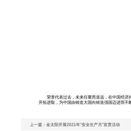
荣誉代表过去，未来任重而道远，在中国经济持续
开拓进取，为中国由铸造大国向铸造强国迈进而不
上一篇：
金太阳开展2021年“安全生产月”宣贯活动