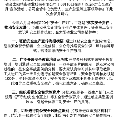
省金太阳精密铸业股份有限公司于6月10日在新厂区启动“安全生产
月”宣传活动，公司企管中心负责人、生产总监等主要领导参加了此
次会议并讲话。
今年六月是全国第20个“安全生产月”，主题是
“落实安全责任，
推动安全发展”
。为推动落实企业安全生产主体责任，提高员工安全
意识和安全操作技能，金太阳铸业公司多措并举：
一、张贴安全生产宣传海报横幅
通过张贴安全生产宣传海报，
悬挂安全警示横幅，企业微信群、公众号推送安全知识，班前会等形
式，营造浓厚的安全生产氛围。
二、广泛开展安全教育培训及考试
开展多种形式主题安全教育
培训，培训通过安全知识的讲解、一些事故图片的展示，以及对公司
过往的一些安全事故案例的分析，要大家认真学习并从中吸取教训。
工人进厂的第一天首先进行的是安全教育培训，安全教育考核必须是
100分，少1分就是不及格，安全考试不及格就不具备上岗资格，以
此引导全员重视安全生产，强化红线意识，确保安全底线。
三、组织观看安全警示教育片
分批次组织各一线生产部门人员
观看《严守红线 生命至上》等安全警示教育片，通过动态典型案例
展示，引起全体职工对安全生产的共鸣。
四、组织进行岗位安全风险点识别
持续推进双重预防机制工
作，结合各一线岗位安全职责，制定有针对性的岗位安全操作规程、